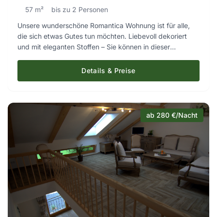
57 m²
bis zu 2 Personen
Unsere wunderschöne Romantica Wohnung ist für alle,
die sich etwas Gutes tun möchten. Liebevoll dekoriert
und mit eleganten Stoffen – Sie können in dieser
Wohnung den Alltag einfach hinter sich lassen. Ein
separates Schlafzimmer sowie das ex­klu­sive
Details & Preise
Badezimmer lassen keine Wünsche offen. Bei Bedarf
stellen wir Ihnen auch gerne ein zusätzliches Kinderbett
zur Verfügung.
ab 280 €/Nacht