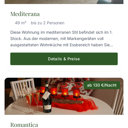
Mediterana
49 m²
bis zu 2 Personen
Diese Wohnung im mediterranen Stil befindet sich im 1.
Stock. Aus der modernen, mit Markengeräten voll
ausgestatteten Wohnküche mit Essbereich haben Sie
durch große Fenster eine tolle Aussicht auf die schöne
Landschaft. Ein separates Schlafzimmer sowie das ex­
Details & Preise
klu­sive Badezimmer lassen keine Wünsche offen und
laden zum Verweilen ein. Zusätzlich ist diese Wohnung
mit einem Safe ausgestattet.
ab 130 €/Nacht
Romantica