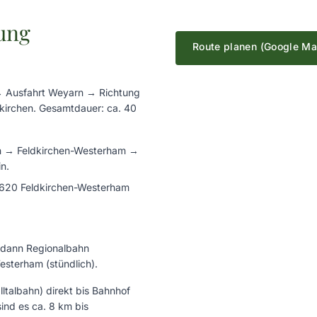
ung
Route planen (Google M
→ Ausfahrt Weyarn → Richtung
Ka
kirchen. Gesamtdauer: ca. 40
Um die Karte anzuzeigen
Maps (Google LLC, USA) h
n → Feldkirchen-Westerham →
Adresse und weitere
n.
3620 Feldkirchen-Westerham
Kart
Daten
 dann Regionalbahn
esterham (stündlich).
talbahn) direkt bis Bahnhof
nd es ca. 8 km bis