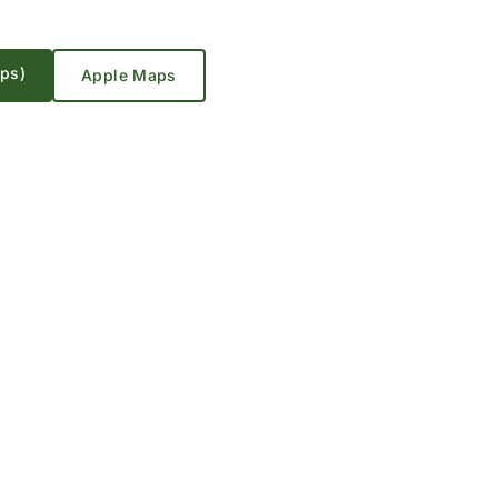
aps)
Apple Maps
rte laden?
, wird eine Verbindung zu Google
ergestellt. Dabei werden Ihre IP-
 Daten an Google übertragen.
e jetzt laden
schutzerklärung